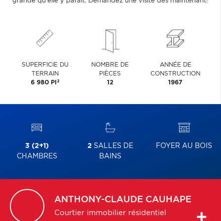
grande qu'elle y paraît. Demandez une visite dés maintenant!
SUPERFICIE DU
NOMBRE DE
ANNÉE DE
TERRAIN
PIÈCES
CONSTRUCTION
2
6 980 PI
12
1967
3 (2+1)
2
SALLES DE
FOYER AU BOIS
CHAMBRES
BAINS
ANTHONY-CLAUDE
CAUHAPE
Courtier immobilier résidentiel