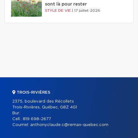
sont là pour rester
STYLE DE VIE
|
17 juillet 2026
TROIS-RIVIÈRES
2375, boulevard des Récollets
Trois-Rivières, Québec, G8Z 4G1
Bur.:
Cell.:
819 698-2677
Courriel:
anthonyclaude.c@remax-quebec.com