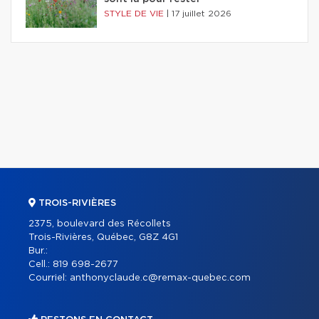
STYLE DE VIE
|
17 juillet 2026
TROIS-RIVIÈRES
2375, boulevard des Récollets
Trois-Rivières, Québec, G8Z 4G1
Bur.:
Cell.:
819 698-2677
Courriel:
anthonyclaude.c@remax-quebec.com